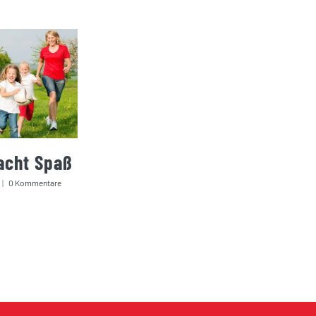
acht Spaß
|
0 Kommentare